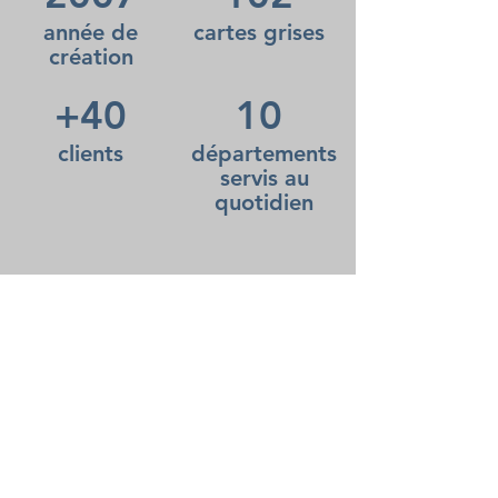
année de
cartes grises
création
+40
10
clients
départements
servis au
quotidien
RESPONSABILITE
Nous sommes certifiés par le label
QUALIMAT (audit annuel réalisé par une
association pour assurer la qualité et la
traçabilité du matériel destiné au transport
de matières premières alimentaires), pour