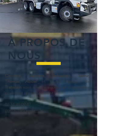
À PROPOS DE
NOUS
Caroline, Lauriane, Sebastien, Samir,
Thomas, Abdel
et toute l'équipe de
Translam
sont à votre écoute et disponibles
pour tout renseignement :
02 34 40 09 47
contact@translam.fr