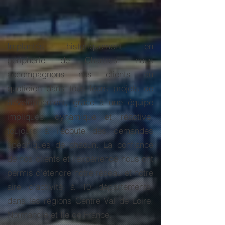
Implantés historiquement en
périphérie de Chartres, nous
accompagnons nos clients au
quotidien dans tous leurs projets de
développement, grâce à une équipe
impliquée, dynamique et réactive,
toujours à l'écoute des demandes
spécifiques de chacun. La confiance
de nos clients et l'expérience nous ont
permis d'étendre notre réseau et notre
aire d'activité à 10 départements,
dans les régions Centre Val de Loire,
Normandie et Ile de France.