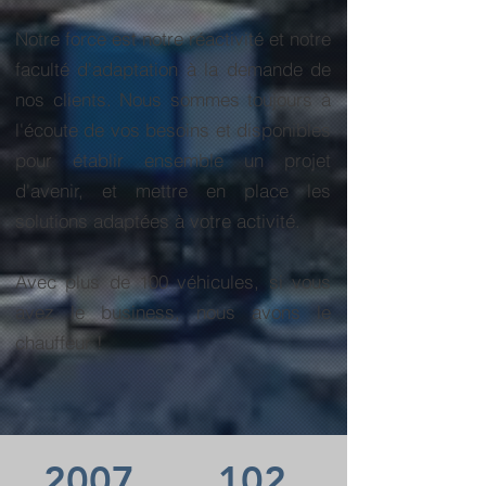
Notre force est notre réactivité et notre
faculté d'adaptation à la demande de
nos clients. Nous sommes toujours à
l'écoute de vos besoins et disponibles
pour établir ensemble un projet
d'avenir, et mettre en place les
solutions adaptées à votre activité.
Avec plus de 100 véhicules, si vous
avez le business, nous avons le
chauffeur !
2007
102